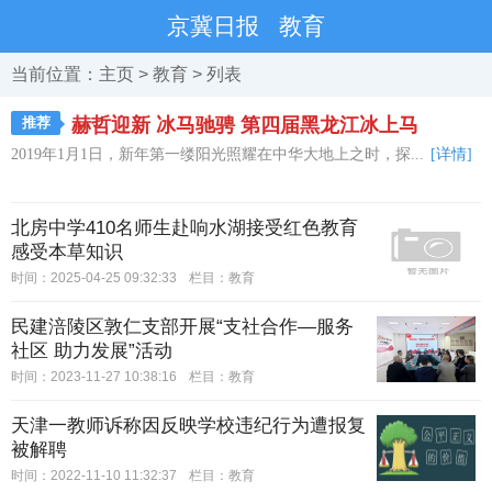
京冀日报
教育
当前位置：
主页
>
教育
> 列表
推荐
赫哲迎新 冰马驰骋 第四届黑龙江冰上马
2019年1月1日，新年第一缕阳光照耀在中华大地上之时，探...
[详情]
北房中学410名师生赴响水湖接受红色教育
感受本草知识
时间：2025-04-25 09:32:33
栏目：
教育
民建涪陵区敦仁支部开展“支社合作—服务
社区 助力发展”活动
时间：2023-11-27 10:38:16
栏目：
教育
天津一教师诉称因反映学校违纪行为遭报复
被解聘
时间：2022-11-10 11:32:37
栏目：
教育