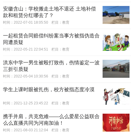
安徽含山：学校搬走土地不退还 土地补偿
款和租赁分红哪去了？
时间：2022-07-01 18:05:50
栏目：
教育
一起租赁合同赔偿纠纷案当事方被指伪造合
同遭质疑
时间：2022-05-21 22:04:51
栏目：
教育
洪东中学一男生被殴打致伤，伤情鉴定一波
三折引质疑
时间：2022-05-04 10:30:56
栏目：
教育
学生上课时眼被扎伤，校方被指态度冷漠
时间：2021-12-25 23:45:22
栏目：
教育
携手并肩，共克危难——么么爱星公益联合
么么直播共同为河南加油！
时间：2021-08-03 21:12:04
栏目：
教育